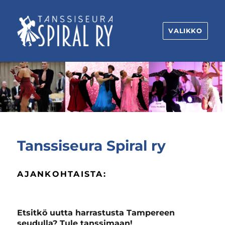
VALIKKO
Tanssiseura
Spiral
ry
Tanssiseura Spiral ry
AJANKOHTAISTA:
Etsitkö uutta harrastusta Tampereen
seudulla? Tule tanssimaan!