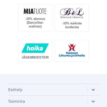
-10% alennus
(DanceStar-
-10% kaikista
mallisto)
tuotteista
JÄSENREKISTERI
näytä
Esittely
alavalik
näytä
Toiminta
alavalik