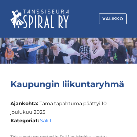
VALIKKO
Tanssiseura
Spiral
ry
Kaupungin liikuntaryhmä
Ajankohta:
Tämä tapahtuma päättyi 10
joulukuu 2025
Kategoriat:
Sali 1
This event was posted in
Sali 1
by
Markku Henttu
.