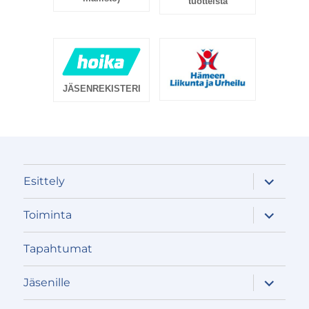
tuotteista
JÄSENREKISTERI
näytä
Esittely
alavalik
näytä
Toiminta
alavalik
Tapahtumat
näytä
Jäsenille
alavalik